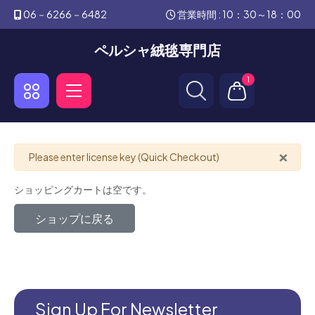
06－6266－6482
営業時間 : 10：30～18：00
ペルシャ絨毯専門店
1
×
警告
Please enter license key (Quick Checkout)
ショッピングカートは空です。
ショップに戻る
Sign Up For Newsletter