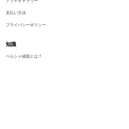
アリヤギャラリー
支払い方法
プライバシーポリシー
知識
ペルシャ絨毯とは？
ペルシャ絨毯のサイズ
クム産地について
ギャッベの産地
ショッピング
お買い物ガイド