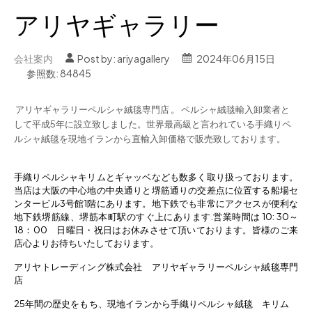
アリヤギャラリー
会社案内
Post by:
ariyagallery
2024年06月15日
参照数: 84845
アリヤギャラリーペルシャ絨毯専門店 。 ペルシャ絨毯輸入卸業者と
して平成5年に設立致しました。世界最高級と言われている手織りペ
ルシャ絨毯を現地イランから直輸入卸価格で販売致しております。
手織りペルシャキリムとギャッベなども数多く取り扱っております。
当店は大阪の中心地の中央通りと堺筋通りの交差点に位置する船場セ
ンタービル3号館1階にあります。地下鉄でも非常にアクセスが便利な
地下鉄堺筋線、堺筋本町駅のすぐ上にあります.
営業時間は 10: 30～
18：00 日曜日・祝日はお休みさせて頂いております。皆
様のご来
店心よりお待ちいたしております。
アリヤトレーディング株式会社 アリヤギャラリーペルシャ絨毯専門
店
25年間の歴史をもち、現地イランから手織りペルシャ絨毯 キリム