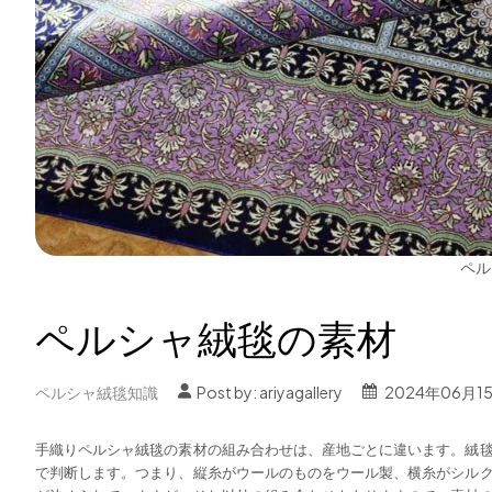
ペル
ペルシャ絨毯の素材
ペルシャ絨毯知識
Post by:
ariyagallery
2024年06月1
手織りペルシャ絨毯の素材の組み合わせは、産地ごとに違います
。
絨
で判断します。つまり、縦糸がウールのものをウール製、横糸がシル