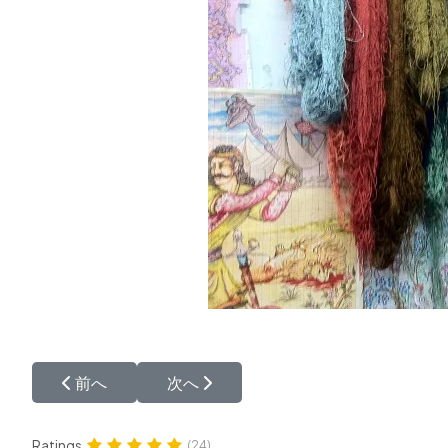
前の記事へ: Kashan Mohtasham Antique Car
次の記事へ: ペルシャ絨毯をビデオで
前へ
次へ
Ratings
(24)