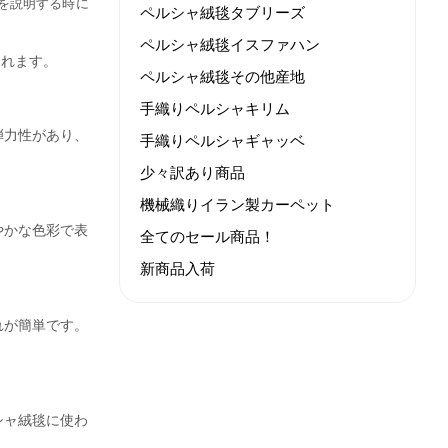
を説明する時に
ペルシャ絨毯タブリーズ
ペルシャ絨毯イスファハン
されます。
ペルシャ絨毯その他産地
手織りペルシャキリム
弾力性があり、
手織りペルシャギャッベ
少々訳あり商品
機械織りイラン製カーペット
やかな色彩で表
全てのセール商品！
新商品入荷
れが簡単です。
シャ絨毯に使わ