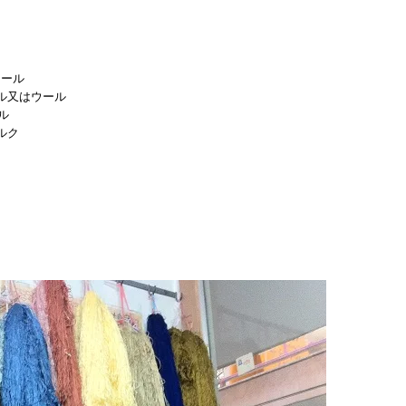
ル
はウール
ル
ルク