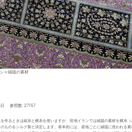
シャ絨毯の素材
5日
参照数: 27157
毯を作るときは縦糸と横糸を使いますが
、
現地イランでは絨毯の素材を横糸（
クのものをシルク製と決定します。
基本的には、産地ごとに絨毯に使われる素