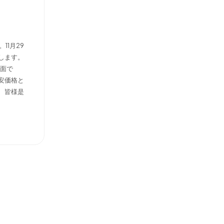
1月29
します。
前面で
安価格と
、皆様是