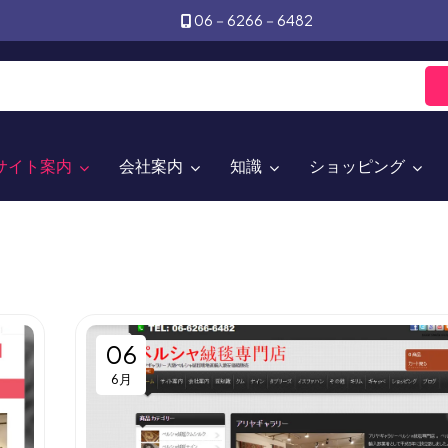
06－6266－6482
サイト案内
会社案内
知識
ショッピング
06
6月