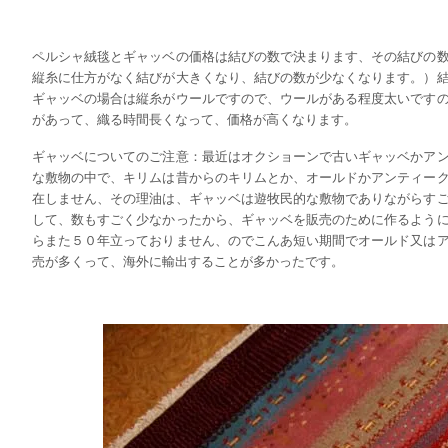
ペルシャ絨毯とギャッベの価格は結びの数で決まります、その結びの
縦糸に仕方がなく結びが大きくなり、結びの数が少なくなります。）
ギャッベの場合は縦糸がウールですので、ウールがある程度太いです
があって、織る時間長くなって、価格が高くなります。
ギャッベについてのご注意：最近はオクショーンで古いギャッベかア
な敷物の中で、キリムは昔からのキリムとか、オールドかアンティー
在しません、その理油は、ギャッベは遊牧民的な敷物でありながらす
して、数もすごく少なかったから、ギャッベを販売のために作るよう
らまた５０年立っておりません、のでこんあ短い期間でオールド又は
売が多くって、海外に輸出することが多かったです。