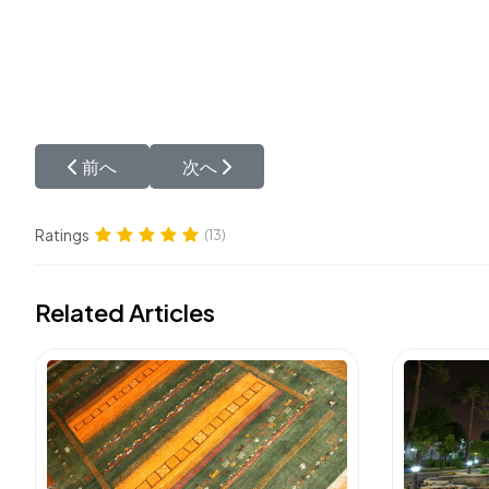
前の記事へ: ギャッベと絨毯の違い
次の記事へ: ギャッベとキリムの違いさ
前へ
次へ
Ratings
(13)
Related Articles