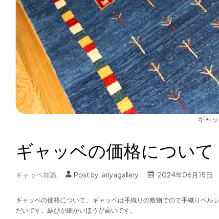
ギャッ
ギャッベの価格について
ギャッベ知識
Post by:
ariyagallery
2024年06月15日
ギャッベの価格について、ギャッベは手織りの敷物でので手織りペル
だいです。結びが細かいほうが高いです。