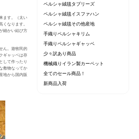
ペルシャ絨毯タブリーズ
ペルシャ絨毯イスファハン
来ます。（太い
ペルシャ絨毯その他産地
高くなります。
が細かい結び方
手織りペルシャキリム
手織りペルシャギャッベ
せん。遊牧民的
少々訳あり商品
クギャッベは存
として作ったり
機械織りイラン製カーペット
な敷物なってか
全てのセール商品！
産地から国内販
新商品入荷