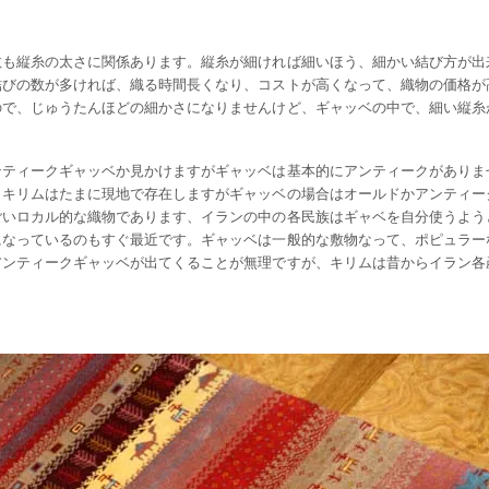
数も縦糸の太さに関係あります。縦糸が細ければ細いほう、細かい結び方が出
結びの数が多ければ、織る時間長くなり、コストが高くなって、織物の価格が
ので、じゅうたんほどの細かさになりませんけど、ギャッベの中で、細い縦糸
ンティークギャッベか見かけますがギャッベは基本的にアンティークがありま
クキリムはたまに現地で存在しますがギャッベの場合はオールドかアンティー
ごいロカル的な織物であります、イランの中の各民族はギャベを自分使うよう
になっているのもすぐ最近です。ギャッベは一般的な敷物なって、ポピュラー
アンティークギャッベが出てくることが無理ですが、キリムは昔からイラン各