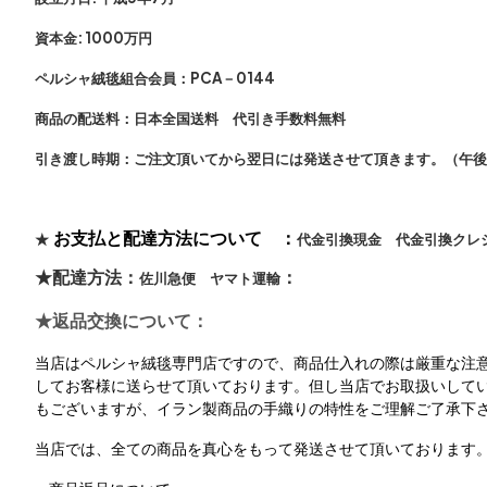
資本金: 1000万円
ペルシャ絨毯組合会員：
PCA－0144
商品の配送料：
日本全国送料 代引き手数料無料
引き渡し時期：
ご注文頂いてから翌日には発送させて頂きます。（午後
お支払と配達方法について ：
★
代金引換現金 代金引換クレ
★配達方法：
：
佐川急便 ヤマト運輸
★返品交換について：
当店はペルシャ絨毯専門店ですので、商品仕入れの際は厳重な注
してお客様に送らせて頂いております。但し当店でお取扱いして
もございますが、イラン製商品の手織りの特性をご理解ご了承下
当店では、全ての商品を真心をもって発送させて頂いております