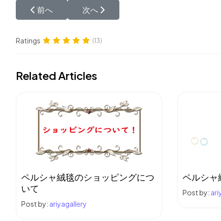
前の記事へ: ミニペルシャカーペットプレゼント
次の記事へ: ペルシャ絨毯のお届け方法
前へ
次へ
Ratings
(13)
Related Articles
ペルシャ絨毯のショッピングにつ
ペルシャ
いて
Post by:
ari
Post by:
ariyagallery