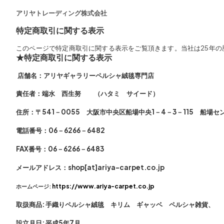
アリヤトレーディング株式会社
特定商取引に関する表示
このページで特定商取引に関する表示をご覧頂きます。当社は25年
★特定商取引に関する表示
店舗名：
アリヤギャラリーペルシャ絨毯専門店
責任者：
端水 西生努 （ハタミ サイード）
住所：
〒541－0055 大阪市中央区船場中央1－4－3－115 船場セ
電話番号：06－6266－6482
FAX番号：06－6266－6483
メールアドレス：shop[at]ariya-carpet.co.jp
https://www.ariya-carpet.co.jp
ホームページ:
取扱商品:
手織りペルシャ絨毯 キリム ギャッベ ペルシャ雑貨、
設立月日:
平成5年7月