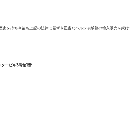
の歴史を持ち今後も上記の法律に基ずき正当なペルシャ絨毯の輸入販売を続け
ンタービル3号館1階