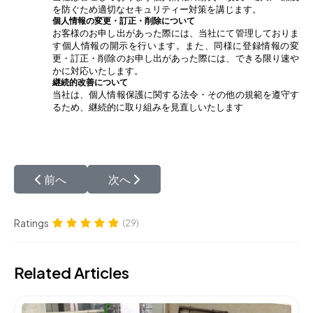
を防ぐため適切なセキュリティー対策を講じます。
個人情報の変更・訂正・削除について
お客様のお申し出があった際には、当社にて管理しておりま
す個人情報の開示を行います。また、同様に登録情報の変
更・訂正・削除のお申し出があった際には、できる限り速や
かに対応いたします。
継続的改善について
当社は、個人情報保護に関する法令・その他の規範を遵守す
るため、継続的に取り組みを見直しいたします
前の記事へ: 特定商取引に関する表示
次の記事へ: 社長のごあいさつ
前へ
次へ
Ratings
(29)
Related Articles