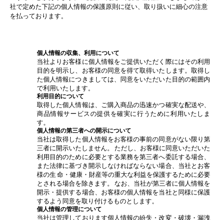
社で定めた下記の個人情報の保護原則に従い、取り扱いに細心の注意
を払っております。
個人情報の収集、利用について
当社よりお客様に個人情報をご提供いただく際にはその利用
目的を明示し、お客様の同意を得て取得いたします。取得し
た個人情報につきましては、同意をいただいた目的の範囲内
で利用いたします。
利用目的について
取得した個人情報は、ご購入商品の迅速かつ確実な配送や、
商品情報サービスの提供を確実に行うために利用いたしま
す。
個人情報の第三者への開示について
当社は取得した個人情報をお客様の事前の同意がない限り第
三者に開示いたしません。 ただし、お客様に同意いただいた
利用目的のために必要とする業務を第三者へ委託する場合、
また法律に基づき開示しなければならない場合、当社とお客
様の生 命・健康・財産等の重大な利益を保護するために必要
とされる場合を除きます。 なお、当社が第三者に個人情報を
開示・提供する場合、お客様の個人情報を当社と同様に保護
するよう同意を取り付けるものとします。
個人情報の管理について
当社は管理しております個人情報の紛失・改変・破壊・漏洩