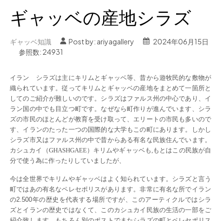
ギャッベの産地シラズ
ギャッベ知識
Post by:
ariyagallery
2024年06月15日
参照数: 24931
イラン シラズは主にキリムとギャッベ等、昔から遊牧民的な敷物が
織られています。従ってキリムとギャッベの産地をまとめて一箇所と
してのご紹介が難しいのです。シラズはファルス州の中心であり、イ
ラン国の中でも目立つ町です。なぜなら町作りが進んでいます、シラ
ズの市民のほとんどが教育を受け取って、エリートの市民も多いので
す、イランのたった一つの国際的な大学もこの町にあります。しかし
シラズ市又はファルス州の中で昔からある有名な民族住んでいます。
カシュカイ（GHASHGAEE）キリムやギャッベも,もとはこの民族が自
分で使う為に作ったりしていましたが、
今は全世界でキリムやギャッベはよく知られています。シラズと言う
町ではあの有名なペレセポリスがあります。非常に有名な所でイラン
の2.500年の歴史を代表する場所ですが、このアーティクルではシラ
ズとイランの歴史ではなくて、このカシュカイ民族の生活の一部をご
紹介致します。もちろん別のポストでまたシラズの町とペレセポリス