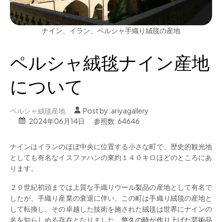
ナイン、イラン、ペルシャ手織り絨毯の産地
ペルシャ絨毯ナイン産地
について
ペルシャ絨毯産地
Post by:
ariyagallery
2024年06月14日
参照数: 64646
ナインはイランのほぼ中央に位置する小さな町で、歴史的観光地
としても有名なイスファハンの東約１４０キロほどのところにあ
ります。
２０世紀初頭までは上質な手織りウール製品の産地として有名で
したが、手織り産業の衰退に伴い、この町は手織り絨毯の産地と
して転換し、その卓越した技術を施された絨毯は世界にナインの
名を知らしめる存在となりました。
悠久の時が作り上げた芸術品