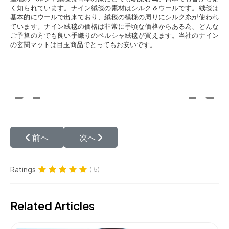
く知られています。ナイン絨毯の素材はシルク＆ウールです。絨毯は
基本的にウールで出来ており、絨毯の模様の周りにシルク糸が使われ
ています。ナイン絨毯の価格は非常に手頃な価格からある為、どんな
ご予算の方でも良い手織りのペルシャ絨毯が買えます。当社のナイン
の玄関マットは目玉商品でとってもお安いです。
前の記事へ: ペルシャ絨毯クム産地について
次の記事へ: ペルシャ絨毯タブリズ産地
前へ
次へ
Ratings
(15)
Related Articles