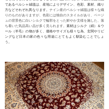
であるペルシャ
絨毯は、産地により
デザイン
、色彩
、素材、織り
方などそれぞれ異な
ります。
ナイン産のペルシャ絨毯は様々な織
りのものがありますが、色彩には独自のスタイルがあり、ベージ
ュの背景色に白いシルクで輪郭をとった鮮やか文様を施した、落
ち着いた気品高い品が多く見られます。
素材
はシルク
（絹）
＆
ウ
ール
（羊毛）の物が多く、価格やサイズも様々な為、玄関やリビ
ングなど
日本の家
の色々な用途
にとても
よく
馴染
むことでしょ
う。