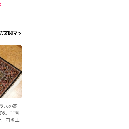
0
の玄関マッ
クラスの高
絨毯、非常
ン、有名工
ト