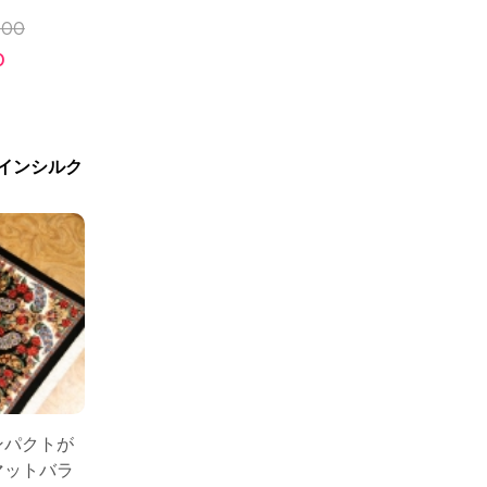
000
0
インシルク
インパクトが
マットバラ