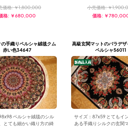
売価格:
￥1,800,000
小売価格:
￥1,900,
価格:
￥680,000
価格:
￥780,00
クの手織りペルシャ絨毯クム
高級玄関マットのバラデザ
赤い色34647
ペルシャ56011
8x98 ペルシャ絨毯のシル
サイズ：87x59 とても
、とても細かい織り方の綺
ある手織りシルクの玄関