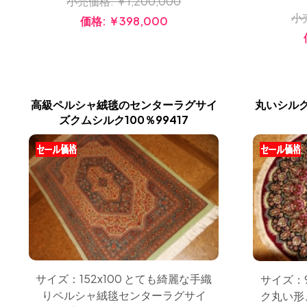
小売価格:
￥1,200,000
小
価格:
￥398,000
高級ペルシャ絨毯のセンターラグサイ
丸いシル
ズクムシルク100％99417
サイズ：152x100 とても綺麗な手織
サイズ：9
りペルシャ絨毯センターラグサイ
ク丸い形