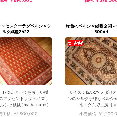
価格:
￥698,000
価格:
￥398,00
シャセンターラグペルシャシ
緑色のペルシャ絨毯玄関マ
ルク絨毯2622
50064
サイズ：120x79 メダリ
147x101とっても珍しい模
ンのシルク手織りペルシ
のアクセントラグペイズリ
地はクムで工房はraz
ャ絨毯 ( made in iran )
小売価格:
￥1,200,
売価格:
￥1,800,000