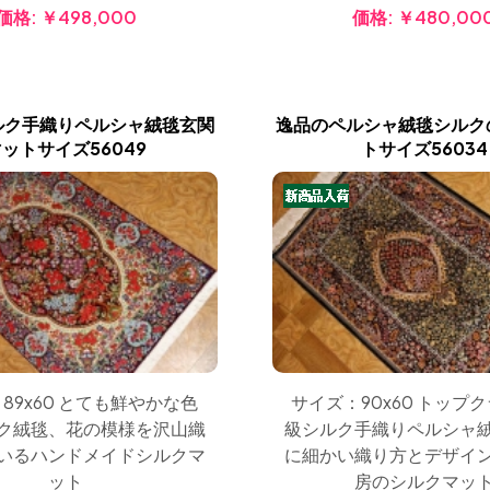
価格:
￥480,00
価格:
￥498,000
ルク手織りペルシャ絨毯玄関
逸品のペルシャ絨毯シルク
ットサイズ56049
トサイズ56034
89x60 とても鮮やかな色
サイズ：90x60 トップ
ク絨毯、花の模様を沢山織
級シルク手織りペルシャ
いるハンドメイドシルクマ
に細かい織り方とデザイ
ット
房のシルクマッ