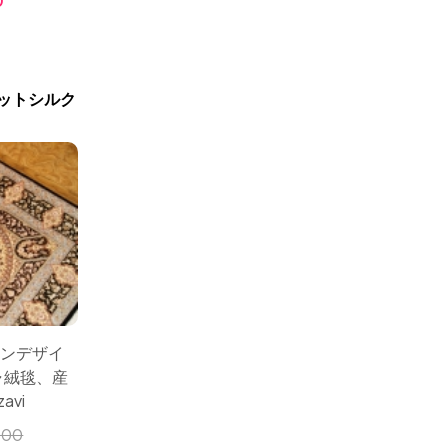
0
新商品入荷
ットシルク
オンデザイ
ャ絨毯、産
avi
000