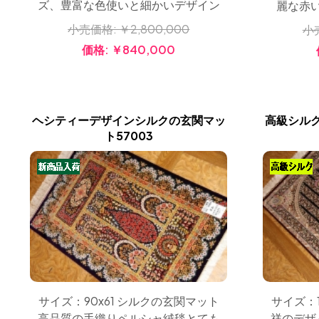
ズ、豊富な色使いと細かいデザイン
麗な赤
小売価格:
￥2,800,000
小
価格:
￥840,000
ヘシティーデザインシルクの玄関マッ
高級シル
ト57003
サイズ：90x61 シルクの玄関マット
サイズ：1
高品質の手織りペルシャ絨毯とても
祥のデザ