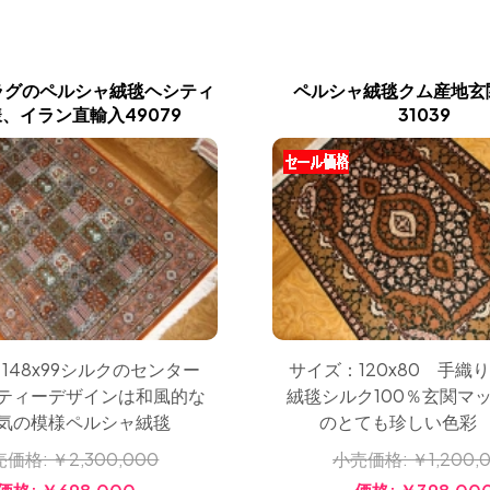
ラグのペルシャ絨毯ヘシティ
ペルシャ絨毯クム産地玄
、イラン直輸入49079
31039
148x99シルクのセンター
サイズ：120x80 手織
ティーデザインは和風的な
絨毯シルク100％玄関マ
気の模様ペルシャ絨毯
のとても珍しい
売価格:
￥2,300,000
小売価格:
￥1,200,