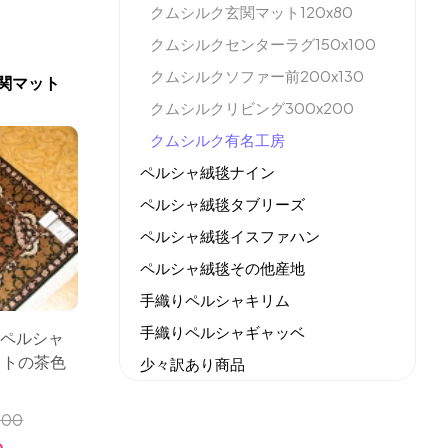
クムシルク玄関マット120x80
クムシルクセンターラグ150x100
クムシルクソファー前200x130
関マット
クムシルクリビング300x200
クムシルク有名工房
ペルシャ絨毯ナイン
ペルシャ絨毯タブリーズ
ペルシャ絨毯イスファハン
ペルシャ絨毯その他産地
手織りペルシャキリム
手織りペルシャギャッベ
りペルシャ
ットの茶色
少々訳あり商品
色彩
機械織りイラン製カーペット
000
全てのセール商品！