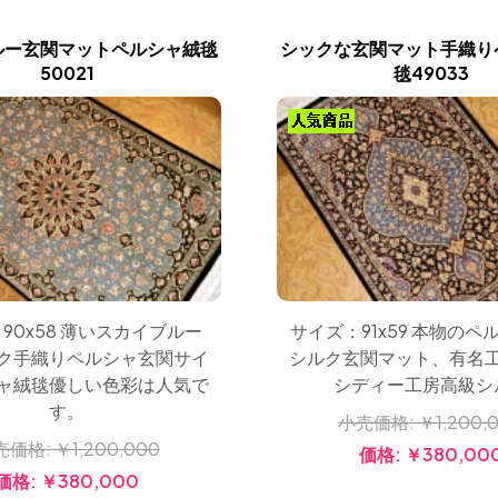
ルー玄関マットペルシャ絨毯
シックな玄関マット手織り
50021
毯49033
90x58 薄いスカイブルー
サイズ：91x59 本物のペ
ク手織りペルシャ玄関サイ
シルク玄関マット、有名
ャ絨毯優しい色彩は人気で
シディー工房高級シ
す。
小売価格:
￥1,200,
売価格:
￥1,200,000
価格:
￥380,00
価格:
￥380,000