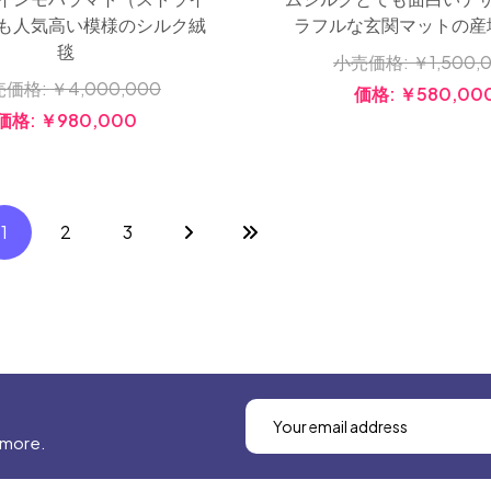
ラフルな玄関マットの産
も人気高い模様のシルク絨
毯
小売価格:
￥1,500,
売価格:
￥4,000,000
価格:
￥580,00
価格:
￥980,000
1
2
3
 more.