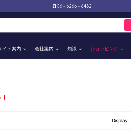
06－6266－6482
サイト案内
会社案内
知識
ショッピング
ル！
Display: