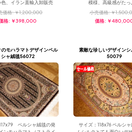
い色、イラン直輸入卸販売
模様、高級感がたっ
売価格:
￥1,200,000
小売価格:
￥1,500,
価格:
￥398,000
価格:
￥480,00
クのモハラマトデザインペル
素敵な珍しいデザインシ
シャ絨毯56072
50079
サイズ：118x76 ペルシ
17x79 ペルシャ絨毯の発
ムシルクとても面白いデ
インモハラマト（ストライ