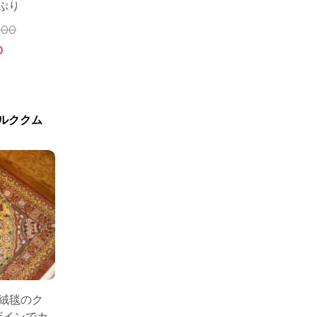
ぷり
000
0
ルククム
ャ絨毯のク
ザインでカ