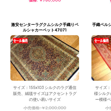
激安センターラグクムシルク手織りペ
手織ペル
ルシャカーペット47071
サイズ：155x103 シルクのラグ通信
サイズ：
販売、絨毯サイズはアクセントラグ
様シルク
の使い易いサイズ
ー模様ペルシ
小売価格:
￥2,000,000
小