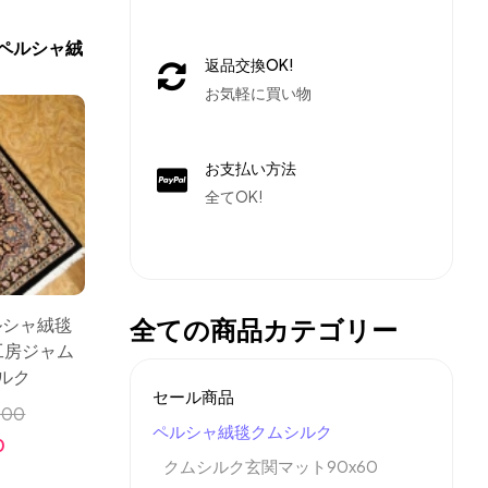
ペルシャ絨
返品交換OK!
お気軽に買い物
お支払い方法
全てOK!
全ての商品カテゴリー
ルシャ絨毯
工房ジャム
ルク
セール商品
000
ペルシャ絨毯クムシルク
0
クムシルク玄関マット90x60