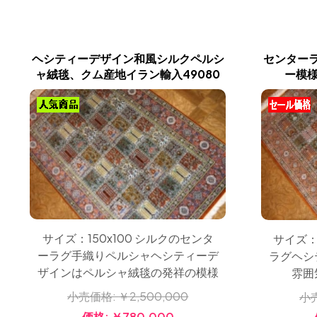
ヘシティーデザイン和風シルクペルシ
センター
ャ絨毯、クム産地イラン輸入49080
ー模様
サイズ：150x100 シルクのセンタ
サイズ：
ーラグ手織りペルシャヘシティーデ
ラグヘシ
ザインはペルシャ絨毯の発祥の模様
雰囲
小売価格:
￥2,500,000
小
価格:
￥780,000