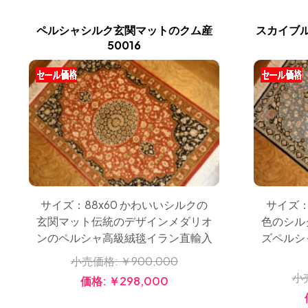
ペルシャシルク玄関マットのクム産
スカイブ
50016
サイズ：88x60 かわいいシルクの
サイズ：
玄関マット伝統のデザインメダリオ
色のシル
ンのペルシャ高級絨毯イラン直輸入
ズペルシ
小売価格:
￥900,000
小
価格:
￥298,000