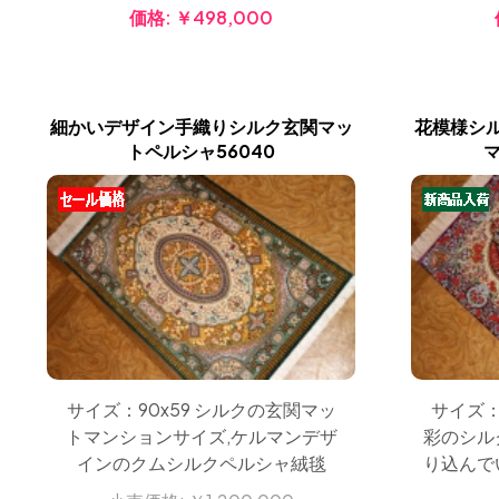
価格:
￥498,000
細かいデザイン手織りシルク玄関マッ
花模様シ
トペルシャ56040
マ
サイズ：90x59 シルクの玄関マッ
サイズ：
トマンションサイズ,ケルマンデザ
彩のシル
インのクムシルクペルシャ絨毯
り込んで