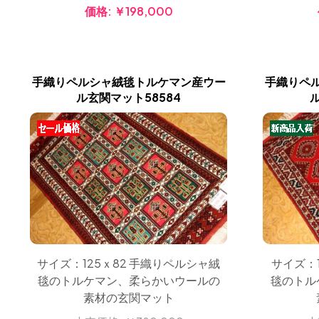
価格:
￥198,000
手織りペルシャ絨毯トルケマン産ウー
手織りペ
ル玄関マット58584
サイズ：125ｘ82 手織りペルシャ絨
サイズ：
毯のトルケマン、柔らかいウールの
毯のトル
素材の玄関マット