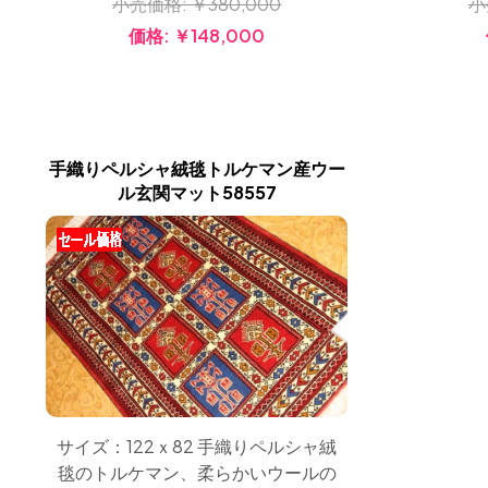
小売価格:
￥380,000
小
価格:
￥148,000
手織りペルシャ絨毯トルケマン産ウー
ル玄関マット58557
サイズ：122ｘ82 手織りペルシャ絨
毯のトルケマン、柔らかいウールの