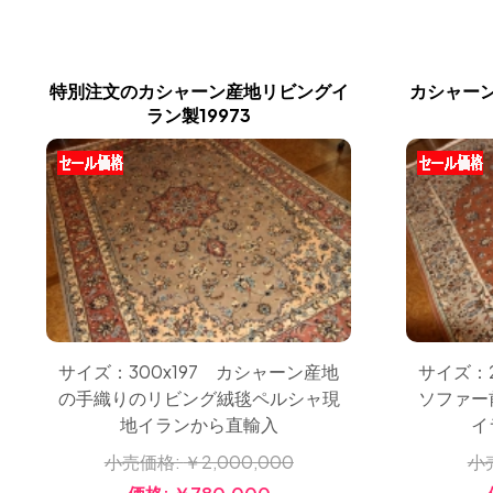
特別注文のカシャーン産地リビングイ
カシャー
ラン製19973
サイズ：300x197 カシャーン産地
サイズ：2
の手織りのリビング絨毯ペルシャ現
ソファー
地イランから直輸入
イ
小売価格:
￥2,000,000
小