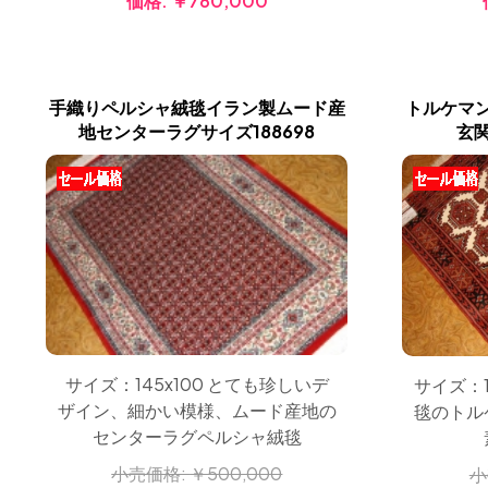
価格:
￥780,000
手織りペルシャ絨毯イラン製ムード産
トルケマ
地センターラグサイズ188698
玄関
サイズ：145x100 とても珍しいデ
サイズ：1
ザイン、細かい模様、ムード産地の
毯のトル
センターラグペルシャ絨毯
小売価格:
￥500,000
小