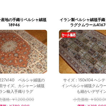
ン産地の手織りペルシャ絨毯
イラン製ペルシャ絨毯手織
18946
ラグクムウールA167
27x140 ペルシャ絨毯の
サイズ：150x104 ヘシ
前サイズ、カシャーン絨毯
インペルシャ絨毯クムウ
ラン輸入手織りラグ
も細かいデザイ
売価格:
￥1,200,000
小売価格:
￥500,0