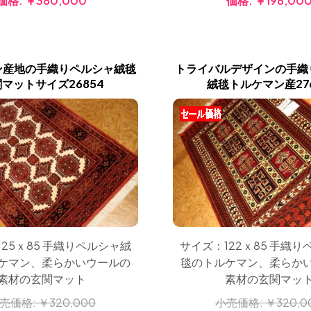
価格:
￥380,000
価格:
￥198,00
ン産地の手織りペルシャ絨毯
トライバルデザインの手織
マットサイズ26854
絨毯トルケマン産27
25ｘ85 手織りペルシャ絨
サイズ：122ｘ85 手織
ケマン、柔らかいウールの
毯のトルケマン、柔らか
素材の玄関マット
素材の玄関マッ
売価格:
￥320,000
小売価格:
￥320,0