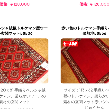
価格:
￥128,000
価格:
￥128,00
ルシャ絨毯トルケマン産ウー
赤い色のトルケマン手織り
ル玄関マット58506
毯無地58556
120ｘ81 手織りペルシャ絨
サイズ：113ｘ62 手織り
ケマン、柔らかいウールの
毯のトルケマン、柔らか
素材の玄関マット
素材の玄関マット赤いシ
じゅうたん