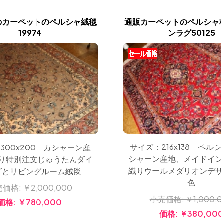
のカーペットのペルシャ絨毯
通販カーペットのペルシャ
19974
ンラグ50125
サイズ：216x138 ペル
300x200 カシャーン産
シャーン産地、メイドイ
り特別注文じゅうたんダイ
織りウールメダリオンデ
グとリビングルーム絨毯
色
売価格:
￥2,000,000
小売価格:
￥1,000,
価格:
￥780,000
価格:
￥380,00