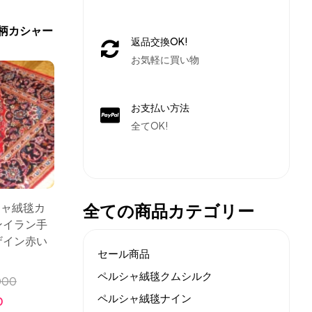
柄カシャー
返品交換OK!
お気軽に買い物
お支払い方法
全てOK!
全ての商品カテゴリー
シャ絨毯カ
ンイラン手
ザイン赤い
セール商品
ペルシャ絨毯クムシルク
000
ペルシャ絨毯ナイン
0