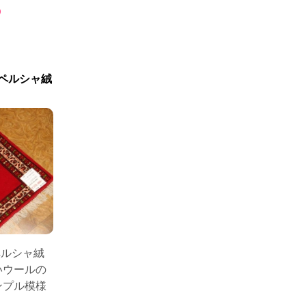
0
ペルシャ絨
ペルシャ絨
いウールの
ンプル模様