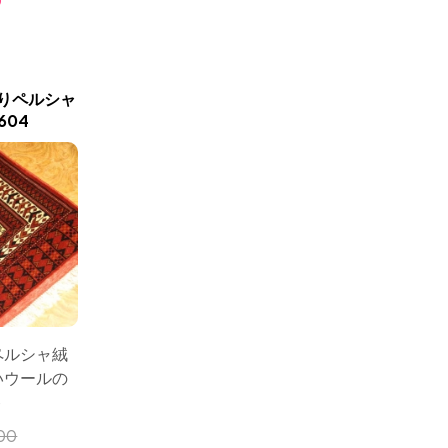
0
りペルシャ
604
りペルシャ絨
いウールの
ト
00