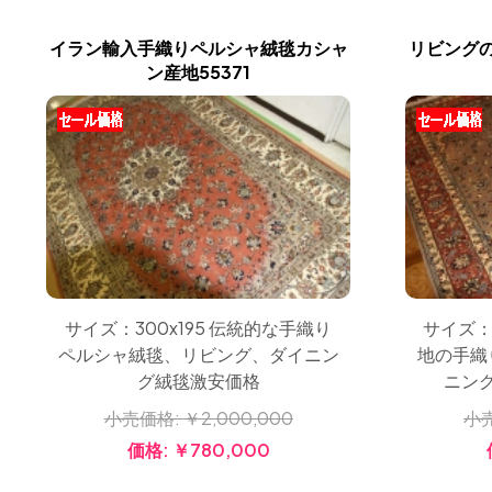
イラン輸入手織りペルシャ絨毯カシャ
リビング
ン産地55371
サイズ：300x195 伝統的な手織り
サイズ：
ペルシャ絨毯、リビング、ダイニン
地の手織
グ絨毯激安価格
ニン
小売価格:
￥2,000,000
小
価格:
￥780,000