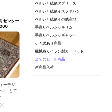
ペルシャ絨毯タブリーズ
ペルシャ絨毯イスファハン
ペルシャ絨毯その他産地
りセンター
000
手織りペルシャキリム
手織りペルシャギャッベ
少々訳あり商品
機械織りイラン製カーペット
全てのセール商品！
新商品入荷
ティーデザ
ール、とて
ン
00