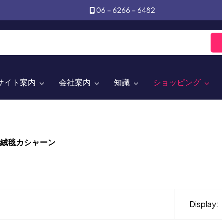
06－6266－6482
サイト案内
会社案内
知識
ショッピング
絨毯カシャーン
！
Display: