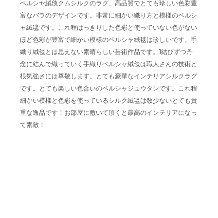
ペルシヤ絨毯クムシルクのラグ、高品質でとても珍しい色彩豊
富なバラのデザインです。非常に細かい織り方と模様のペルシ
ャ絨毯です。これ程はっきりした色彩と使っていない色がない
ほど色彩が豊富で細かい模様のペルシャ絨毯は珍しいです。手
織り絨毯とは思えない素晴らしい芸術作品です。1結びずつ丹
念に結んで織っていく手織りペルシャ絨毯は職人さんの技術と
根気強さには尊敬します。とても豪華なインテリアシルクラグ
です。とても楽しい色合いのペルシャジュウタンです。これ程
細かい模様と色彩を使っているシルク絨毯は数少ないとても貴
重な逸品です！お部屋に敷いて頂くと最高のインテリアになっ
て素敵！