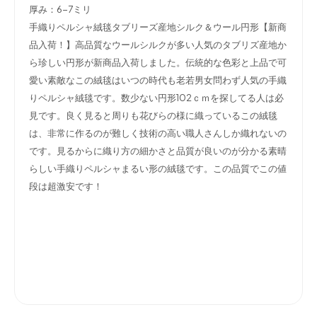
厚み：6-7ミリ
手織りペルシャ絨毯タブリーズ産地シルク＆ウール円形【新商
品入荷！】高品質なウールシルクが多い人気のタブリズ産地か
ら珍しい円形が新商品入荷しました。伝統的な色彩と上品で可
愛い素敵なこの絨毯はいつの時代も老若男女問わず人気の手織
りペルシャ絨毯です。数少ない円形102ｃｍを探してる人は必
見です。良く見ると周りも花びらの様に織っているこの絨毯
は、非常に作るのが難しく技術の高い職人さんしか織れないの
です。見るからに織り方の細かさと品質が良いのが分かる素晴
らしい手織りペルシャまるい形の絨毯です。この品質でこの値
段は超激安です！