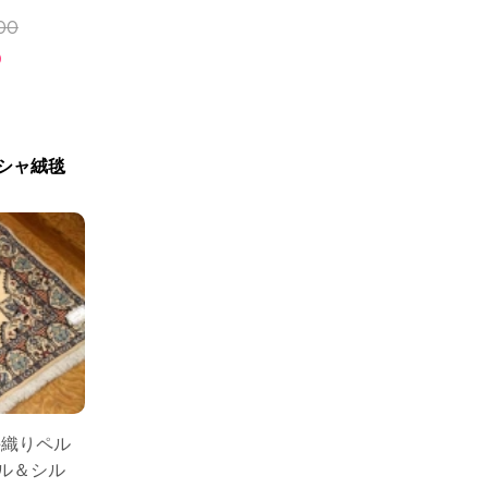
00
0
シャ絨毯
手織りペル
ル＆シル