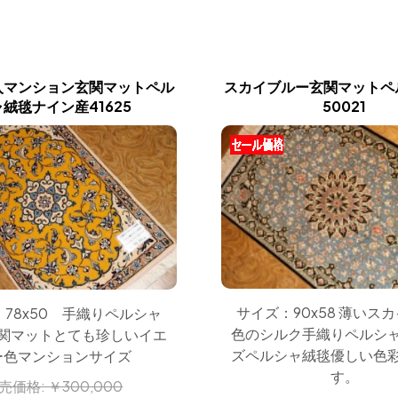
入マンション玄関マットペル
スカイブルー玄関マットペ
絨毯ナイン産41625
50021
サイズ：90x58 薄いス
 78x50 手織りペルシャ
色のシルク手織りペルシ
関マットとても珍しいイエ
ズペルシャ絨毯優しい色
ー色マンションサイズ
す。
売価格:
￥300,000