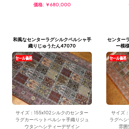
価格:
￥680,000
和風なセンターラグシルクペルシャ手
センター
織りじゅうたん47070
ー模様
サイズ：155x102シルクのセンター
サイズ：
ラグカーペットペルシャ手織りジュ
ラグヘシ
ウタンヘシティーデザイン
雰囲