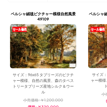
ペルシャ絨毯ピクチャー模様自然風景
ペルシャ
49109
サイズ：
サイズ：96x65 タブリーズのピクチ
ャー模様
ャー模様、自然の風景、森のタペス
トリータブリーズ産地シルク＆ウー
ル
小
小売価格:
￥1,200,000
価格:
￥320,000