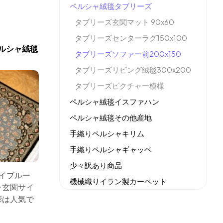
ペルシャ絨毯タブリーズ
タブリーズ玄関マット 90x60
タブリーズセンターラグ150x100
ルシャ絨毯
タブリーズソファー前200x150
タブリーズリビング絨毯300x200
タブリーズピクチャー模様
ペルシャ絨毯イスファハン
ペルシャ絨毯その他産地
手織りペルシャキリム
手織りペルシャギャッベ
少々訳あり商品
カイブルー
機械織りイラン製カーペット
ャ玄関サイ
全てのセール商品！
彩は人気で
新商品入荷