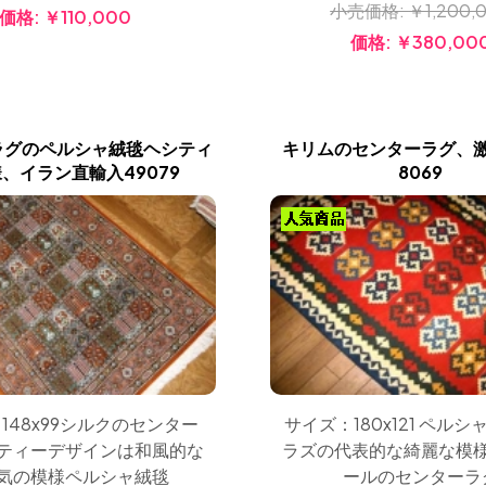
小売価格:
￥1,200,
価格:
￥110,000
価格:
￥380,00
ラグのペルシャ絨毯ヘシティ
キリムのセンターラグ、
、イラン直輸入49079
8069
148x99シルクのセンター
サイズ：180x121 ペル
ティーデザインは和風的な
ラズの代表的な綺麗な模
気の模様ペルシャ絨毯
ールのセンターラ