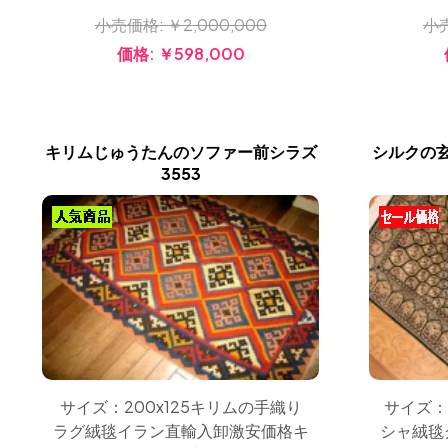
小売価格:
￥2,000,000
小
価格:
￥598,000
キリムじゅうたんのソファー前シラズ
シルクの
3553
サイズ：200x125キリムの手織り
サイズ：
ラグ絨毯イラン直輸入卸激安価格キ
シャ絨毯