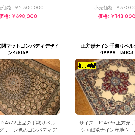
売価格:
￥2,300,000
小売価格:
￥370,0
価格:
￥698,000
価格:
￥148,00
玄関マットゴンバディデザイ
正方形ナイン手織りペル
ン48059
49999-13003
124x79 上品の手織りペル
サイズ：104x95 正方形
グリーン色のゴンバディデ
シャ絨毯ナイン産地ウー