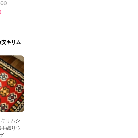
000
0
激安キリム
シャキリムシ
様手織りウ
グ