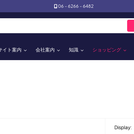
06－6266－6482
サイト案内
会社案内
知識
ショッピング
Display: