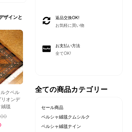
デザインと
返品交換OK!
お気軽に買い物
お支払い方法
全てOK!
全ての商品カテゴリー
シルクペル
ダリオンデ
ク絨毯
セール商品
000
ペルシャ絨毯クムシルク
0
ペルシャ絨毯ナイン