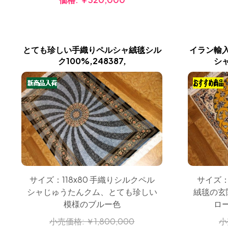
とても珍しい手織りペルシャ絨毯シル
イラン輸
ク100%,248387,
シャ
サイズ：118x80 手織りシルクペル
サイズ：
シャじゅうたんクム、とても珍しい
絨毯の玄
模様のブルー色
ロ
小売価格:
￥1,800,000
小