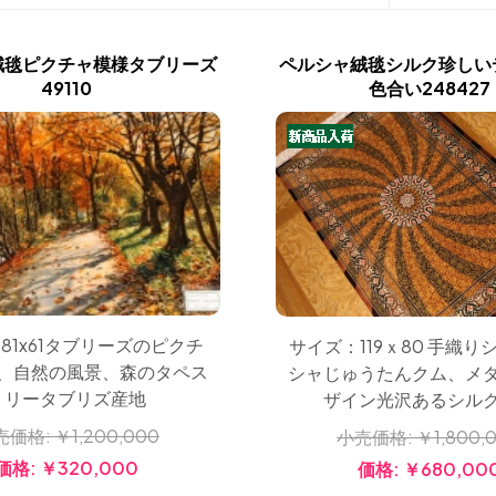
絨毯ピクチャ模様タブリーズ
ペルシャ絨毯シルク珍しい
49110
色合い248427
81x61タブリーズのピクチ
サイズ：119ｘ80 手織り
、自然の風景、森のタペス
シャじゅうたんクム、メ
トリータブリズ産地
ザイン光沢あるシル
売価格:
￥1,200,000
小売価格:
￥1,800,
価格:
￥320,000
価格:
￥680,00