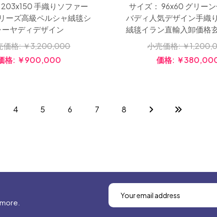
203x150 手織りソファー
サイズ： 96x60 グリー
リーズ高級ペルシャ絨毯シ
バディ人気デザイン手織
ャーヤディデザイン
絨毯イラン直輸入卸価格
売価格:
￥3,200,000
小売価格:
￥1,200,
価格:
￥900,000
価格:
￥380,00
4
5
6
7
8
 more.