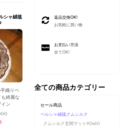
ルシャ絨毯
返品交換OK!
9
お気軽に買い物
お支払い方法
全てOK!
全ての商品カテゴリー
形の手織りペ
ても綺麗な
ザイン
セール商品
000
ペルシャ絨毯クムシルク
0
クムシルク玄関マット90x60