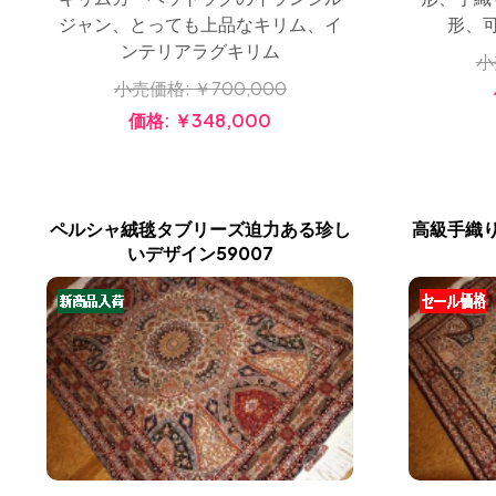
ジャン、とっても上品なキリム、イ
形、
ンテリアラグキリム
小
小売価格:
￥700,000
価格:
￥348,000
ペルシャ絨毯タブリーズ迫力ある珍し
高級手織
いデザイン59007