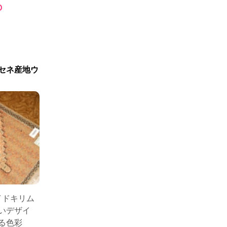
新商品入荷
0
セネ産地ウ
メイドキリム
いデザイ
る色彩