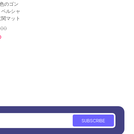
ン色のゴン
りペルシャ
玄関マット
000
0
SUBSCRIBE