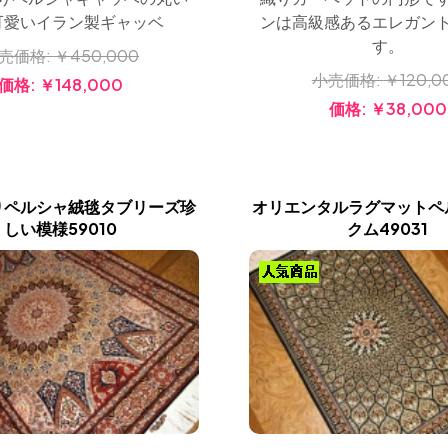
ンは高級感あるエレガン
可愛いイラン製ギャッベ
す。
売価格:
￥450,000
小売価格:
￥120,0
価格:
￥148,000
価格:
￥38,000
りペルシャ絨毯タブリーズ珍
オリエンタルラグマットペ
しい模様59010
クム49031