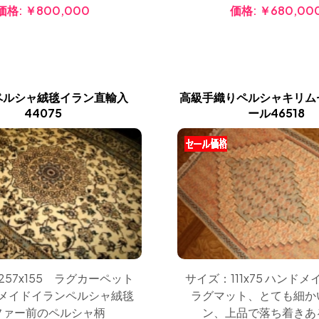
価格:
￥800,000
価格:
￥680,00
ペルシャ絨毯イラン直輸入
高級手織りペルシャキリム
44075
ール46518
57x155 ラグカーペット
サイズ：111x75 ハンド
メイドイランペルシャ絨毯
ラグマット、とても細か
ファー前のペルシャ柄
ン、上品で落ち着きあ