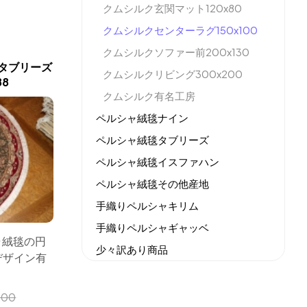
クムシルク玄関マット120x80
クムシルクセンターラグ150x100
クムシルクソファー前200x130
タブリーズ
クムシルクリビング300x200
8
クムシルク有名工房
ペルシャ絨毯ナイン
ペルシャ絨毯タブリーズ
ペルシャ絨毯イスファハン
ペルシャ絨毯その他産地
手織りペルシャキリム
手織りペルシャギャッベ
シャ絨毯の円
少々訳あり商品
デザイン有
機械織りイラン製カーペット
全てのセール商品！
000