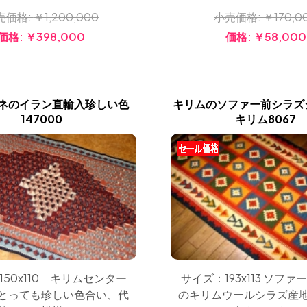
売価格:
￥1,200,000
小売価格:
￥170,0
価格:
￥398,000
価格:
￥58,000
ネのイラン直輸入珍しい色
キリムのソファー前シラズ
147000
キリム8067
150x110 キリムセンター
サイズ：193x113 ソフ
とっても珍しい色合い、代
のキリムウールシラズ産