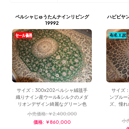
ペルシャじゅうたんナインリビング
ハビビヤ
19992
サイズ：300x202ペルシャ絨毯手
サイズ：
織りナイン産ウール&シルクのメダ
ンブルー
リオンデザイン綺麗なグリーン色
ズ、憧れ
小売価格:
￥2,400,000
小
価格:
￥860,000