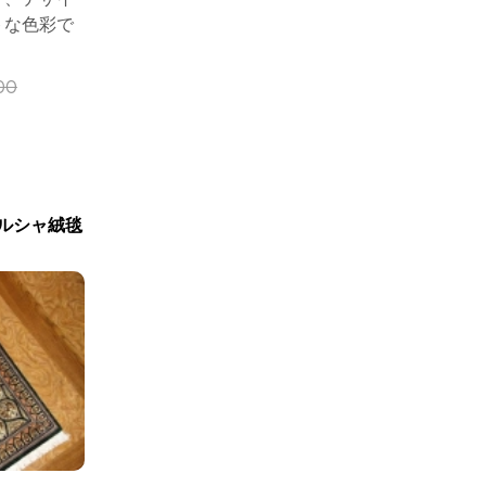
トな色彩で
00
ルシャ絨毯