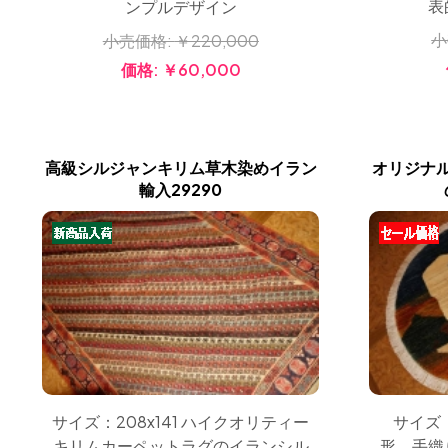
表
ンプルデザイン
小
小売価格:
￥220,000
価格:
￥60,000
高級シルジャンキリム草木染めイラン
オリジナ
輸入29290
サイズ：208x141 ハイクオリティー
サイズ：
キリムカーペットラグのイランシル
形、手織