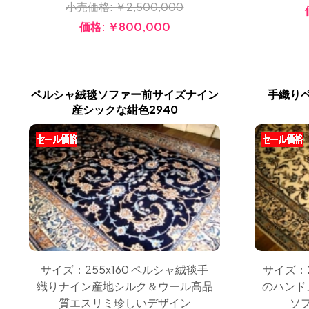
小売価格:
￥2,500,000
価格:
￥800,000
ペルシャ絨毯ソファー前サイズナイン
手織り
産シックな紺色2940
サイズ：255x160 ペルシャ絨毯手
サイズ：2
織りナイン産地シルク＆ウール高品
のハンド
質エスリミ珍しいデザイン
ソ