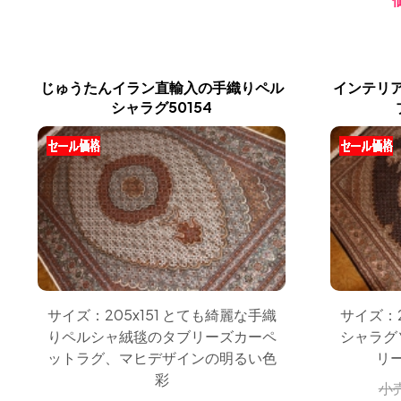
じゅうたんイラン直輸入の手織りペル
インテリ
シャラグ50154
サイズ：205x151 とても綺麗な手織
サイズ：2
りペルシャ絨毯のタブリーズカーペ
シャラグ
ットラグ、マヒデザインの明るい色
リ
彩
小