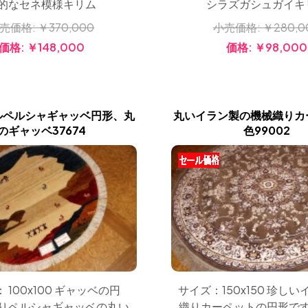
的なセネ模様キリム
シラズガシュガイキ
売価格:
￥370,000
小売価格:
￥280,0
価格:
￥148,000
価格:
￥98,000
ルペルシャギャッベ円形、丸
丸いイラン製の機械織りカ
のギャッベ37674
色99002
サイズ：150x150 珍し
 100x100 ギャッベの円
織りカーペットの円形で
りペルシャギャッベの丸い