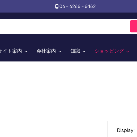
06－6266－6482
サイト案内
会社案内
知識
ショッピング
Display: