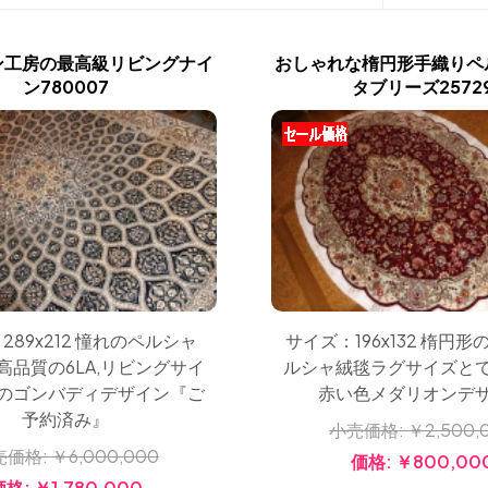
ン工房の最高級リビングナイ
おしゃれな楕円形手織りペ
ン780007
タブリーズ2572
289x212 憧れのペルシャ
サイズ：196x132 楕円
高品質の6LA,リビングサイ
ルシャ絨毯ラグサイズと
のゴンバディデザイン『ご
赤い色メダリオンデ
予約済み』
小売価格:
￥2,500,
売価格:
￥6,000,000
価格:
￥800,00
価格:
￥1,780,000