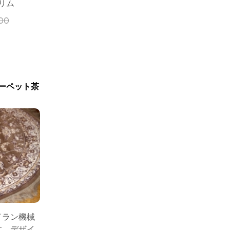
リム
00
ーペット茶
いイラン機械
す、デザイ