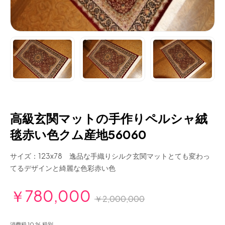
高級玄関マットの手作りペルシャ絨
毯赤い色クム産地56060
サイズ：123x78 逸品な手織りシルク玄関マットとても変わっ
てるデザインと綺麗な色彩赤い色
￥780,000
￥2,000,000
消費税 10 % 税別