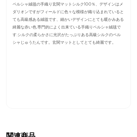
ペルシャ絨毯の手織り玄関マットシルク100％、デザインはメ
ダリオンですがフィールドに色々な模様が織り込まれていると
ても高級感ある絨毯です、細かいデザインにとても暖かみある
綺麗な赤い色,
専門的によく出来ている手織りペルシャ絨毯で
す.シルクの柔らかさに光沢がたっぷりある高級シルクのペル
シャじゅうたんです。玄関マットとしてとても綺麗です。
関連商品