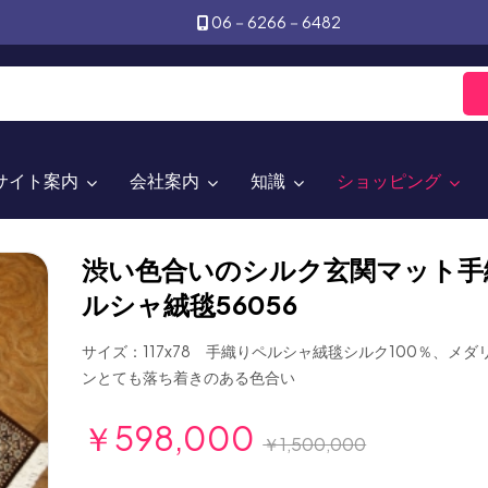
06－6266－6482
サイト案内
会社案内
知識
ショッピング
渋い色合いのシルク玄関マット手
ルシャ絨毯56056
サイズ：117x78 手織りペルシャ絨毯シルク100％、メ
ンとても落ち着きのある色合い
￥598,000
￥1,500,000