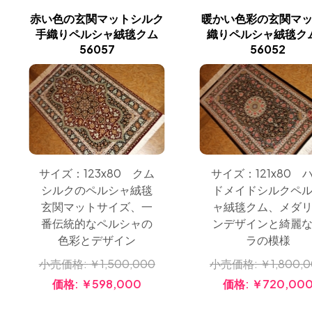
赤い色の玄関マットシルク
暖かい色彩の玄関マ
手織りペルシャ絨毯クム
織りペルシャ絨毯ク
56057
56052
サイズ：123x80 クム
サイズ：121x80 
シルクのペルシャ絨毯
ドメイドシルクペ
玄関マットサイズ、一
ャ絨毯クム、メダ
番伝統的なペルシャの
ンデザインと綺麗
色彩とデザイン
ラの模様
小売価格:
￥1,500,000
小売価格:
￥1,800,
価格:
￥598,000
価格:
￥720,00