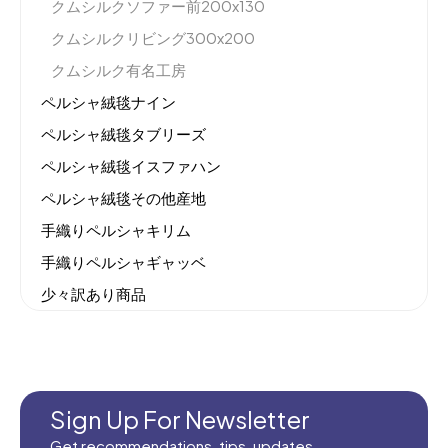
クムシルクソファー前200x130
クムシルクリビング300x200
クムシルク有名工房
ペルシャ絨毯ナイン
ペルシャ絨毯タブリーズ
ペルシャ絨毯イスファハン
ペルシャ絨毯その他産地
手織りペルシャキリム
手織りペルシャギャッベ
少々訳あり商品
機械織りイラン製カーペット
全てのセール商品！
新商品入荷
Sign Up For Newsletter
Get recommendations, tips, updates,